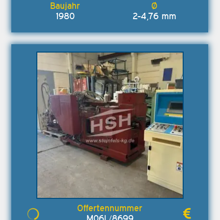
1980
2-4,76 mm
M06L/8699