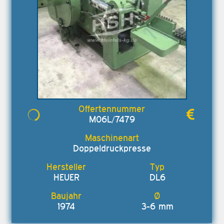
M06L/7479
Doppeldruckpresse
HEUER
DL6
1974
3-6 mm