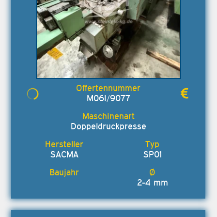
M06I/9077
Doppeldruckpresse
SACMA
SP01
2-4 mm