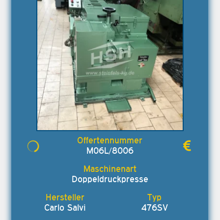
M06L/8006
Doppeldruckpresse
Carlo Salvi
476SV