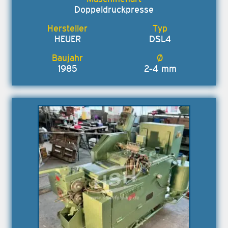
Doppeldruckpresse
HEUER
DSL4
1985
2-4 mm