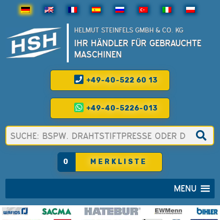
HELMUT STEINFELS GMBH & CO. KG
IHR HÄNDLER FÜR GEBRAUCHTE
MASCHINEN
+49-40-522 60 13
+49-40-5226-013
0
MERKLISTE
MENU