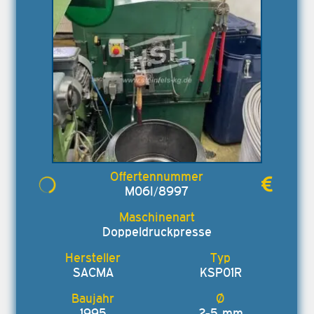
M06I/8997
Doppeldruckpresse
SACMA
KSP01R
1995
2-5 mm