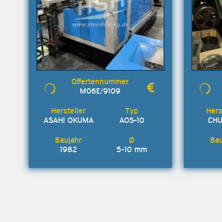
M06E/9109
ASAHI OKUMA
AOS-10
CHU
1982
5-10 mm