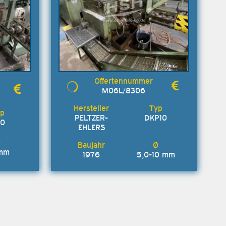
M06L/8306
PELTZER-
DKP10
30
EHLERS
 mm
1976
5,0-10 mm