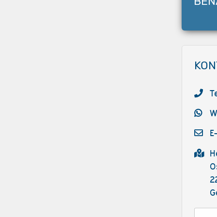
BEN
KON
T
W
E
H
O
2
G