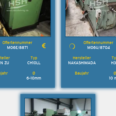
M06E/8871
M06U/8704
N ZU
CH10LL
NAKASHIMADA
H
6-10mm
10