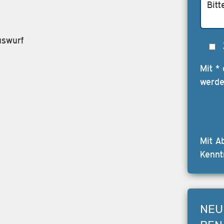
uswurf
Mit *
werde
Mit A
Kennt
NEU