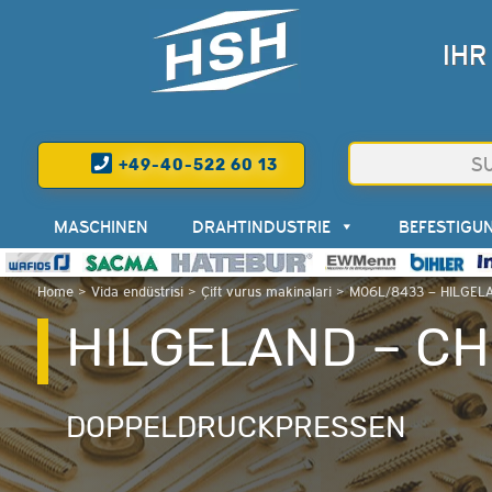
IHR
+49-40-522 60 13
MASCHINEN
DRAHTINDUSTRIE
BEFESTIGU
Home
>
Vida endüstrisi
>
Çift vurus makinalari
>
M06L/8433 – HILGEL
HILGELAND – CH
DOPPELDRUCKPRESSEN