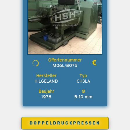
M06L/8075
HILGELAND
CH3LA
1976
5-10 mm
DOPPELDRUCKPRESSEN