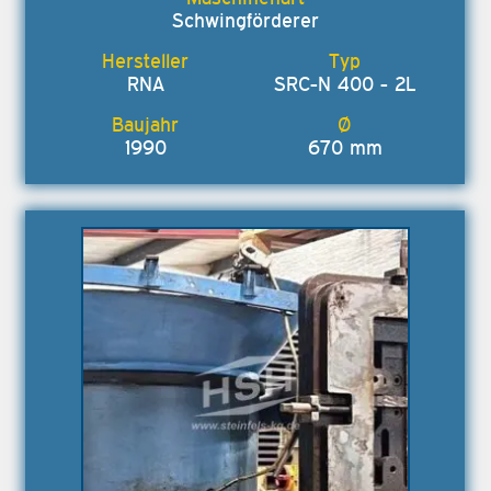
Schwingförderer
RNA
SRC-N 400 - 2L
1990
670 mm