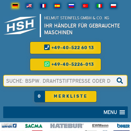
HELMUT STEINFELS GMBH & CO. KG
IHR HÄNDLER FÜR GEBRAUCHTE
MASCHINEN
+49-40-522 60 13
+49-40-5226-013
0
MERKLISTE
MENU