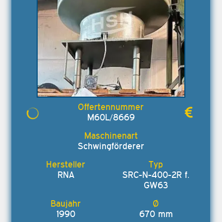
M60L/8669
Schwingförderer
RNA
SRC-N-400-2R f.
GW63
1990
670 mm