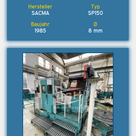
SACMA
SP150
1985
8 mm