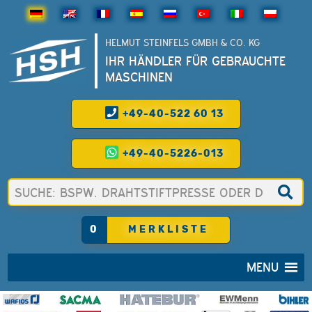
HELMUT STEINFELS GMBH & CO. KG
IHR HÄNDLER FÜR GEBRAUCHTE
MASCHINEN
+49-40-522 60 13
+49-40-5226-013
0
MERKLISTE
MENU