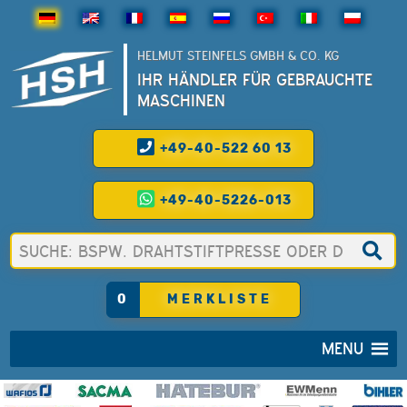
HELMUT STEINFELS GMBH & CO. KG
IHR HÄNDLER FÜR GEBRAUCHTE
MASCHINEN
+49-40-522 60 13
+49-40-5226-013
0
MERKLISTE
MENU