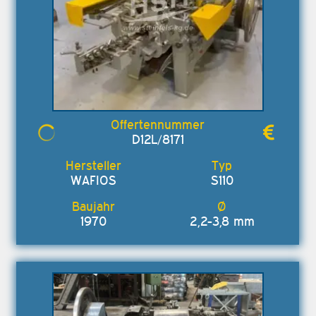
D12L/8171
WAFIOS
S110
1970
2,2-3,8 mm