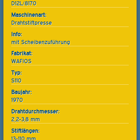
D12L/8170
Maschinenart:
Drahtstiftpresse
Info:
mit Scheibenzuführung
Fabrikat:
WAFIOS
Typ:
S110
Baujahr:
1970
Drahtdurchmesser:
2,2-3,8 mm
Stiftlängen:
13-110 mm