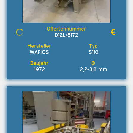
D12L/8172
WAFIOS
S110
1972
2,2-3,8 mm