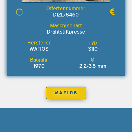
D12L/8460
Drahtstiftpresse
WAFIOS
S110
1970
2,2-3,8 mm
WAFIOS