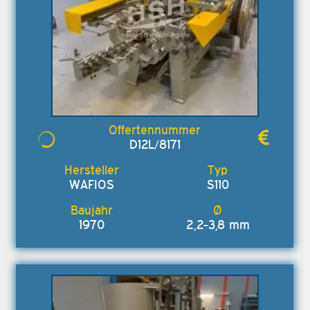
D12L/8171
WAFIOS
S110
1970
2,2-3,8 mm