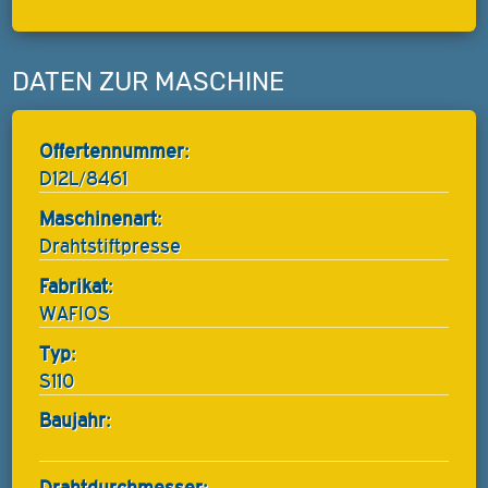
DATEN ZUR MASCHINE
Offertennummer:
D12L/8461
Maschinenart:
Drahtstiftpresse
Fabrikat:
WAFIOS
Typ:
S110
Baujahr:
Drahtdurchmesser: