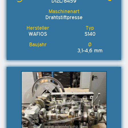
D12L/8459
Drahtstiftpresse
WAFIOS
S140
3,1-4,6 mm