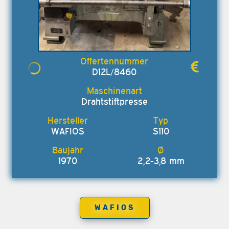
D12L/8460
Drahtstiftpresse
WAFIOS
S110
1970
2,2-3,8 mm
WAFIOS