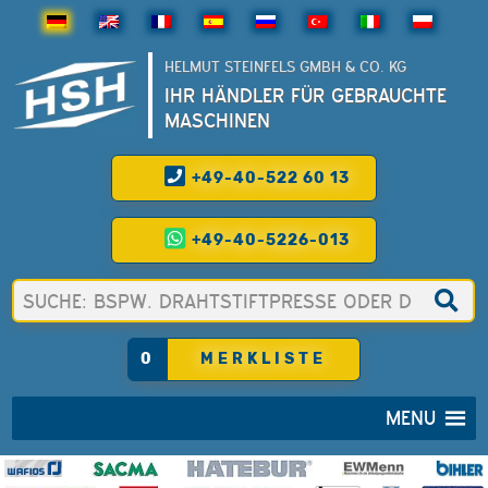
HELMUT STEINFELS GMBH & CO. KG
IHR HÄNDLER FÜR GEBRAUCHTE
MASCHINEN
+49-40-522 60 13
+49-40-5226-013
0
MERKLISTE
MENU