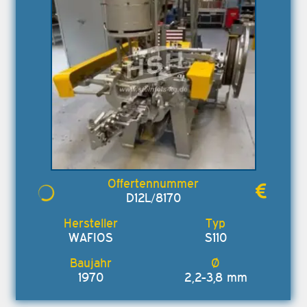
D12L/8170
WAFIOS
S110
1970
2,2-3,8 mm