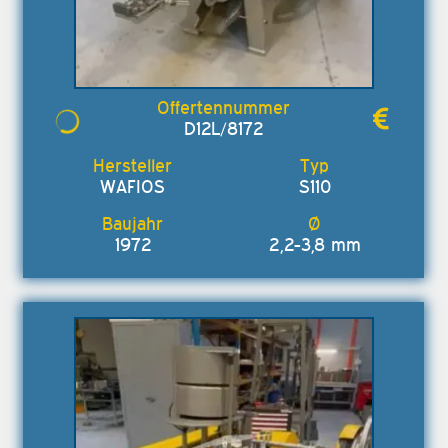
D12L/8172
WAFIOS
S110
1972
2,2-3,8 mm