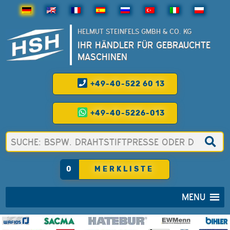
HELMUT STEINFELS GMBH & CO. KG
IHR HÄNDLER FÜR GEBRAUCHTE
MASCHINEN
+49-40-522 60 13
+49-40-5226-013
0
MERKLISTE
MENU