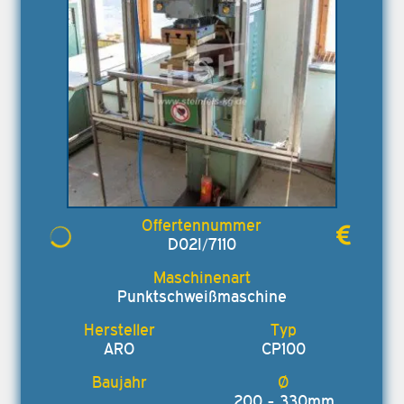
D02I/7110
Punktschweißmaschine
ARO
CP100
200 - 330mm