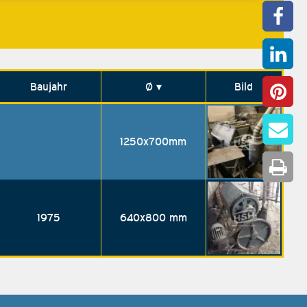
Baujahr
Ø
▾
Bild
1250x700mm
1975
640x800 mm