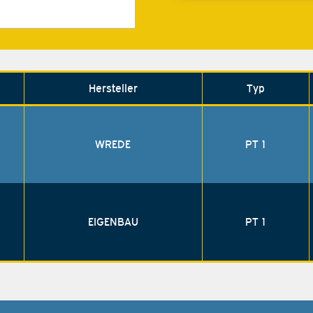
Hersteller
Typ
WREDE
PT 1
EIGENBAU
PT 1