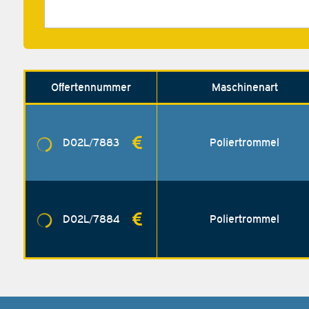
Offerten­nummer
Maschinenart
D02L/7883
Poliertrommel
D02L/7884
Poliertrommel