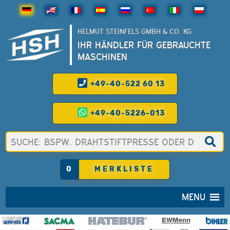
HELMUT STEINFELS GMBH & CO. KG
IHR HÄNDLER FÜR GEBRAUCHTE
MASCHINEN
+49-40-522 60 13
+49-40-5226-013
0
MERKLISTE
MENU