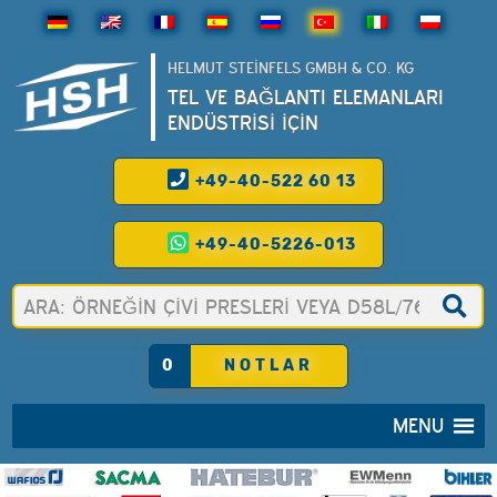
HELMUT STEINFELS GMBH & CO. KG
TEL VE BAĞLANTI ELEMANLARI
ENDÜSTRİSİ İÇİN
+49-40-522 60 13
+49-40-5226-013
0
NOTLAR
MENU