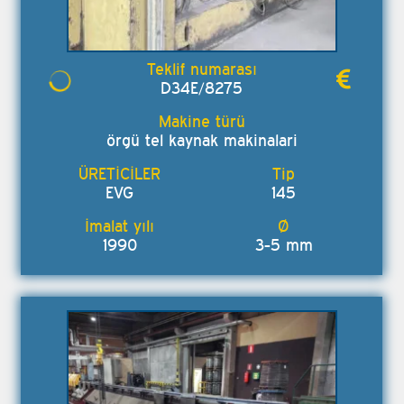
D34E/8275
örgü tel kaynak makinalari
EVG
145
1990
3-5 mm