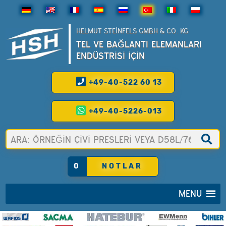
HELMUT STEINFELS GMBH & CO. KG
TEL VE BAĞLANTI ELEMANLARI
ENDÜSTRİSİ İÇİN
+49-40-522 60 13
+49-40-5226-013
0
NOTLAR
MENU