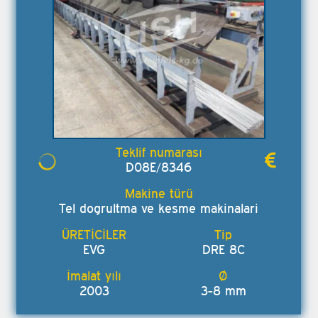
D08E/8346
Tel dogrultma ve kesme makinalari
EVG
DRE 8C
2003
3-8 mm