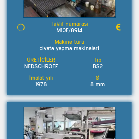
M10E/8914
civata yapma makinalari
NEDSCHROEF
BS2
1978
8 mm