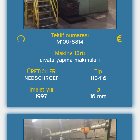
M10U/8814
civata yapma makinalari
NEDSCHROEF
HB416
1997
16 mm