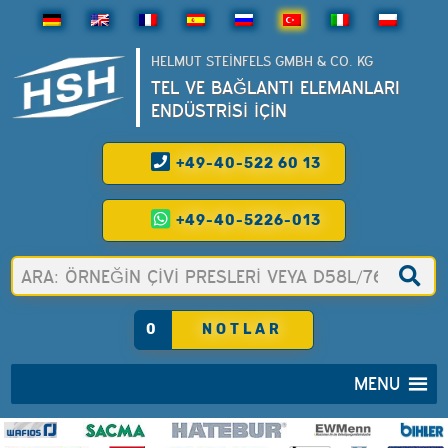
HELMUT STEINFELS GMBH & CO. KG
TEL VE BAĞLANTI ELEMANLARI
ENDÜSTRİSİ İÇİN
+49-40-522 60 13
+49-40-5226-013
0
NOTLAR
MENU