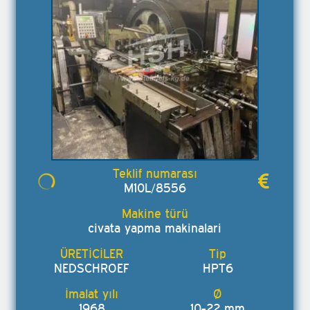
M10L/8556
civata yapma makinalari
NEDSCHROEF
HPT6
1968
10-22 mm