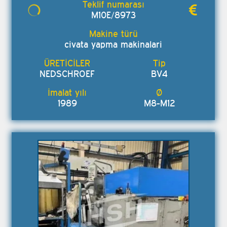
M10E/8973
civata yapma makinalari
NEDSCHROEF
BV4
1989
M8-M12