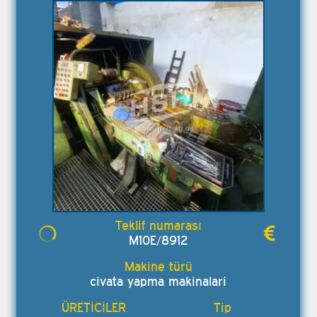
M10E/8912
civata yapma makinalari