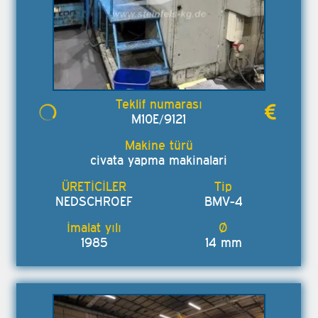
M10E/9121
civata yapma makinalari
NEDSCHROEF
BMV-4
1985
14 mm