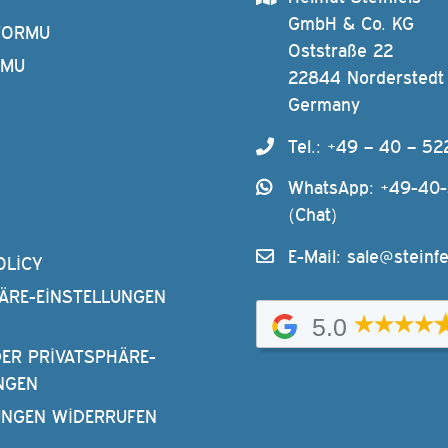
GmbH & Co. KG
FORMU
Oststraße 22
RMU
22844 Norderstedt
Germany
Tel.: +49 – 40 – 52
WhatsApp: +49-40
(Chat)
E-Mail:
sale@steinfe
OLICY
ÄRE-EINSTELLUNGEN
5.0
DER PRIVATSPHÄRE-
NGEN
UNGEN WIDERRUFEN