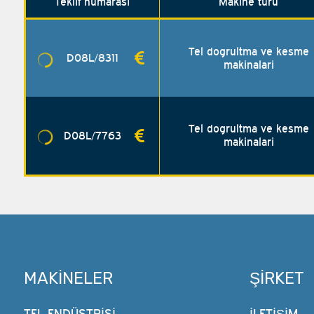
Teklif numarası
Makine türü
Tel dogrultma ve kesme
D08L/8311
makinalari
Tel dogrultma ve kesme
D08L/7763
makinalari
MAKINELER
ŞIRKET
TEL ENDÜSTRISI
İLETİŞİM