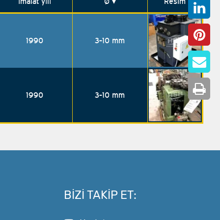
İmalat yılı
Ø
▾
Resim
1990
3-10 mm
1990
3-10 mm
BIZI TAKIP ET: