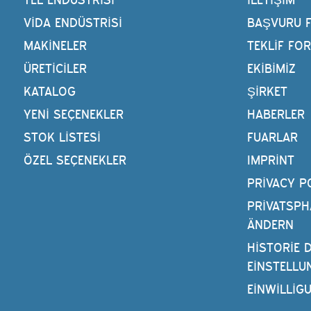
VIDA ENDÜSTRISI
BAŞVURU 
MAKINELER
TEKLIF FO
ÜRETİCİLER
EKIBIMIZ
KATALOG
ŞIRKET
YENI SEÇENEKLER
HABERLER
STOK LISTESI
FUARLAR
ÖZEL SEÇENEKLER
IMPRINT
PRIVACY P
PRIVATSPH
ÄNDERN
HISTORIE 
EINSTELLU
EINWILLIG