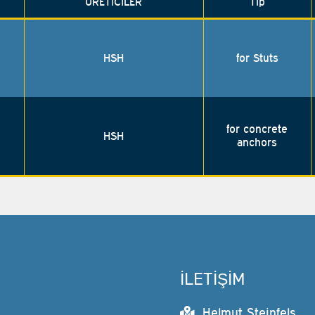
ÜRETİCİLER
Tip
HSH
for Stuts
for concrete
HSH
anchors
İLETİŞİM
Helmut Steinfels