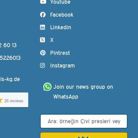
Youtube
Facebook
Linkedin
X
2 60 13
Pintrest
-5226013
Instagram
ls-kg.de
Join our news group on 
WhatsApp
26 reviews