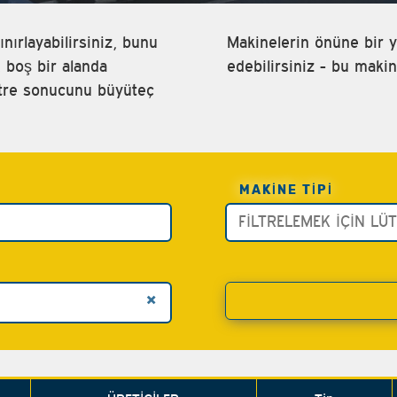
nırlayabilirsiniz, bunu
Makinelerin önüne bir yıl
, boş bir alanda
edebilirsiniz - bu makin
iltre sonucunu büyüteç
MAKINE TIPI
×