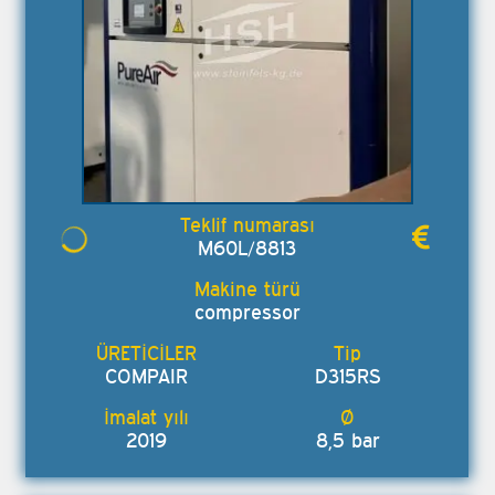
M60L/8813
compressor
COMPAIR
D315RS
2019
8,5 bar