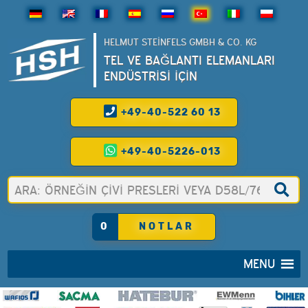
HELMUT STEINFELS GMBH & CO. KG
TEL VE BAĞLANTI ELEMANLARI
ENDÜSTRİSİ İÇİN
+49-40-522 60 13
+49-40-5226-013
0
NOTLAR
MENU