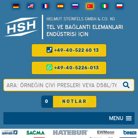
HELMUT STEINFELS GMBH & CO. KG
TEL VE BAĞLANTI ELEMANLARI
ENDÜSTRİSİ İÇİN
+49-40-522 60 13
+49-40-5226-013
0
NOTLAR
MENU