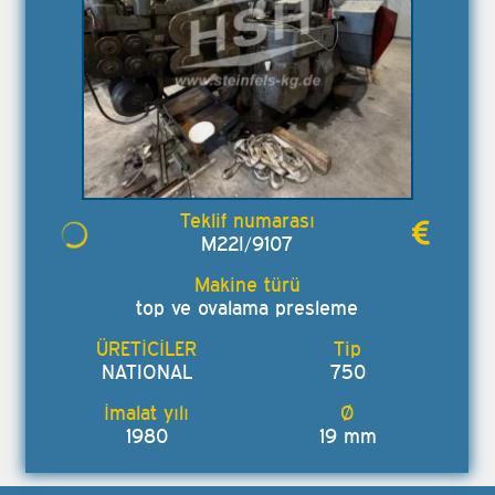
M22I/9107
top ve ovalama presleme
NATIONAL
750
1980
19 mm