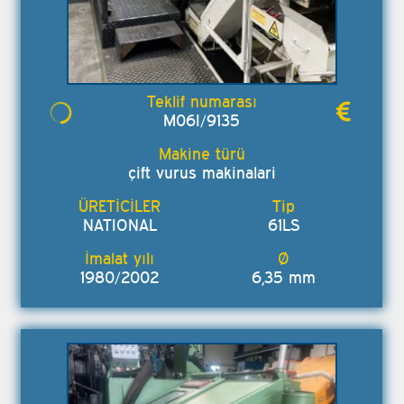
M06I/9135
çift vurus makinalari
NATIONAL
61LS
1980/2002
6,35 mm