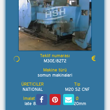
M30E/8272
somun makinalari
NATIONAL
M20 S2 CNF
late 80s
12-20mm