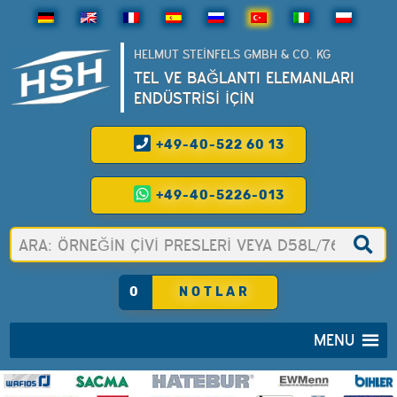
HELMUT STEINFELS GMBH & CO. KG
TEL VE BAĞLANTI ELEMANLARI
ENDÜSTRİSİ İÇİN
+49-40-522 60 13
+49-40-5226-013
0
NOTLAR
MENU