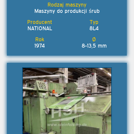
Maszyny do produkcji śrub
NATIONAL
8L4
1974
8-13,5 mm