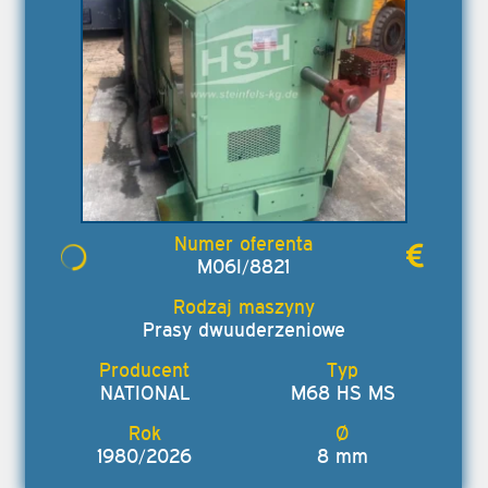
M06I/8821
Prasy dwuuderzeniowe
NATIONAL
M68 HS MS
1980/2026
8 mm