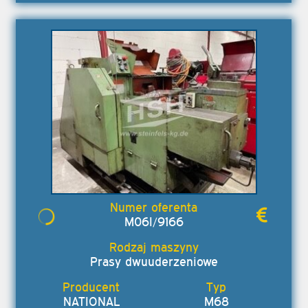
M06I/9166
Prasy dwuuderzeniowe
NATIONAL
M68