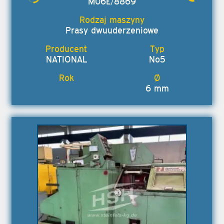
M06E/8869
Prasy dwuuderzeniowe
NATIONAL
No5
6 mm