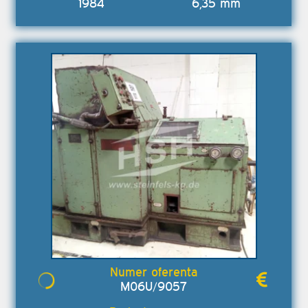
1984
6,35 mm
M06U/9057