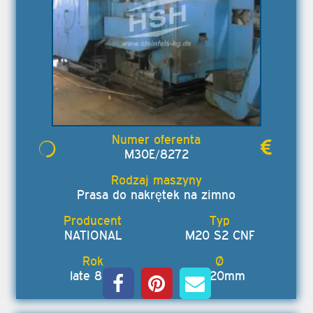
M30E/8272
Prasa do nakrętek na zimno
NATIONAL
M20 S2 CNF
late 80s
12-20mm