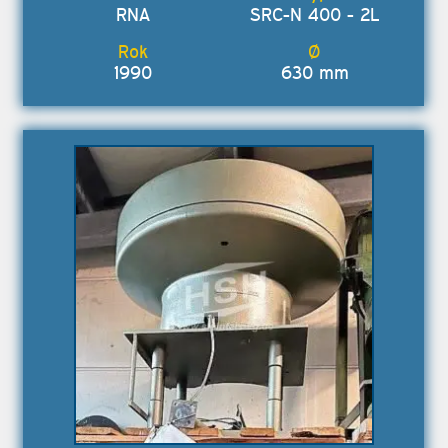
RNA
SRC-N 400 - 2L
1990
630 mm