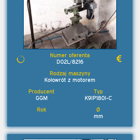
D02L/8216
Kołowrót z motorem
GGM
K9IP180I-C
mm