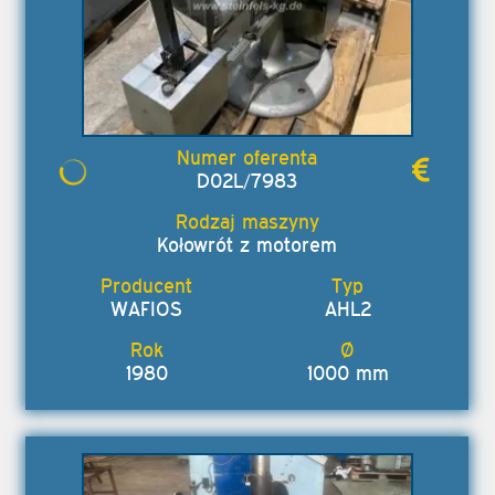
D02L/7983
Kołowrót z motorem
WAFIOS
AHL2
1980
1000 mm