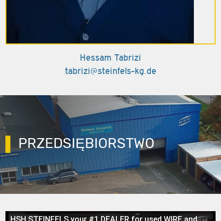
Hessam Tabrizi
tabrizi@steinfels-kg.de
PRZEDSIĘBIORSTWO
HSH STEINFELS your #1 DEALER for used WIRE and