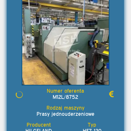
M12L/8752
Prasy jednouderzeniowe
HILGELAND
HE7-120