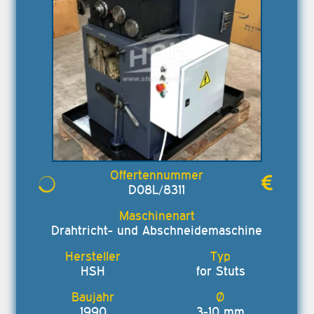
D08L/8311
Drahtricht- und Abschneidemaschine
HSH
for Stuts
1990
3-10 mm