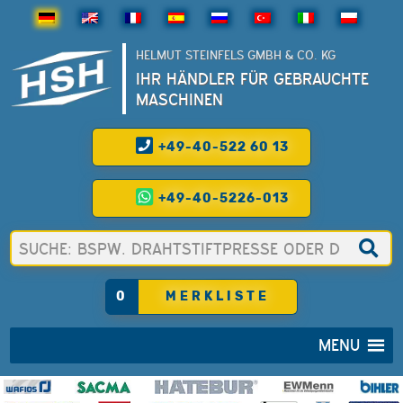
HELMUT STEINFELS GMBH & CO. KG
IHR HÄNDLER FÜR GEBRAUCHTE
MASCHINEN
+49-40-522 60 13
+49-40-5226-013
0
MERKLISTE
MENU