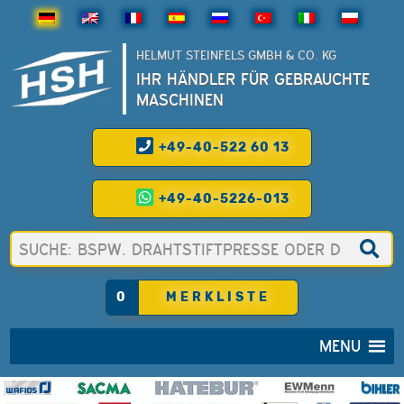
HELMUT STEINFELS GMBH & CO. KG
IHR HÄNDLER FÜR GEBRAUCHTE
MASCHINEN
+49-40-522 60 13
+49-40-5226-013
0
MERKLISTE
MENU