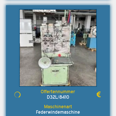
D32L/8410
Federwindemaschine