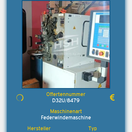
D32U/8479
Federwindemaschine