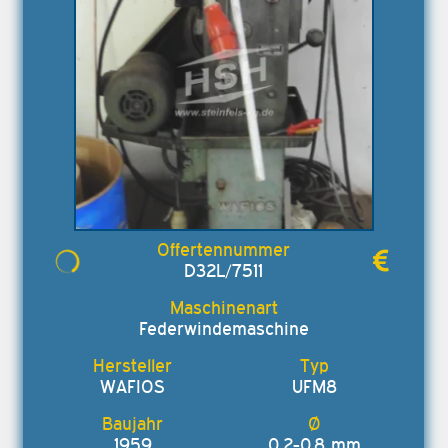
D32L/7511
Federwindemaschine
WAFIOS
UFM8
1959
0,2-0,8 mm