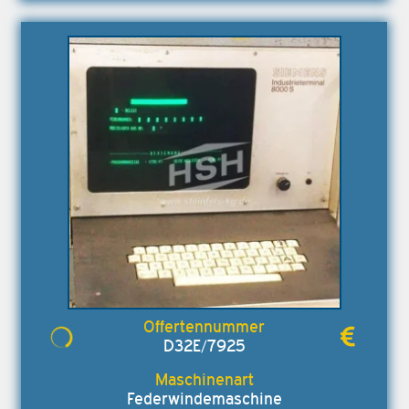
D32E/7925
Federwindemaschine