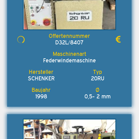
D32L/8407
Federwindemaschine
SCHENKER
20RU
1998
0,5- 2 mm