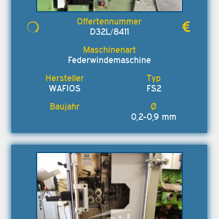
D32L/8411
Federwindemaschine
WAFIOS
FS2
0,2-0,9 mm