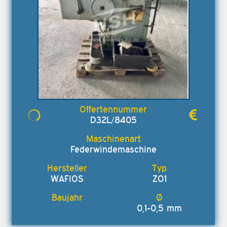
D32L/8405
Federwindemaschine
WAFIOS
ZO1
0,1-0,5 mm