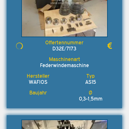
D32E/7173
Federwindemaschine
WAFIOS
AS15
0,3-1,5mm