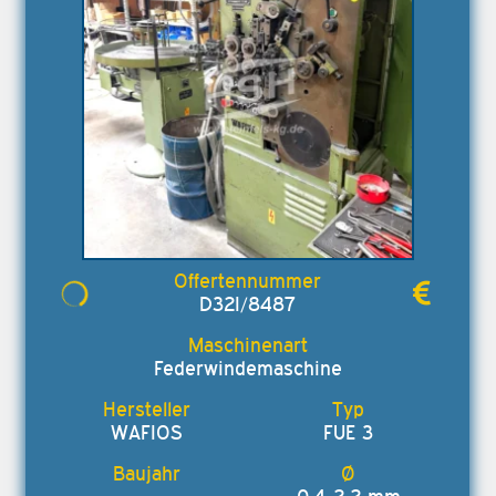
D32I/8487
Federwindemaschine
WAFIOS
FUE 3