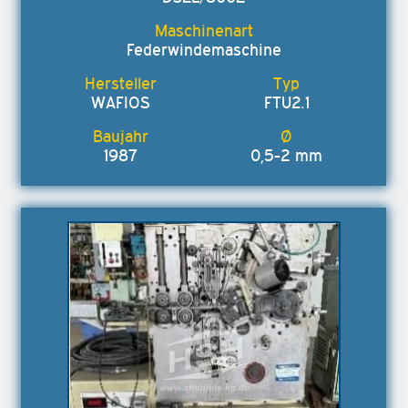
Federwindemaschine
WAFIOS
FTU2.1
1987
0,5-2 mm