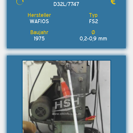
D32L/7747
WAFIOS
FS2
1975
0,2-0,9 mm