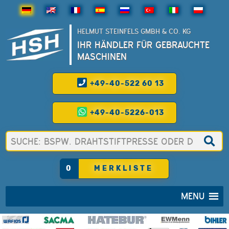
HELMUT STEINFELS GMBH & CO. KG
IHR HÄNDLER FÜR GEBRAUCHTE
MASCHINEN
+49-40-522 60 13
+49-40-5226-013
0
MERKLISTE
MENU