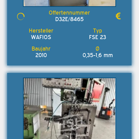
D32E/8465
WAFIOS
FSE 23
2010
0,35-1,6 mm