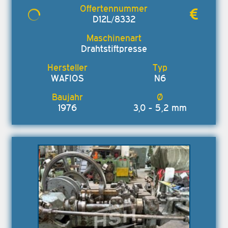
D12L/8332
Drahtstiftpresse
WAFIOS
N6
1976
3,0 - 5,2 mm