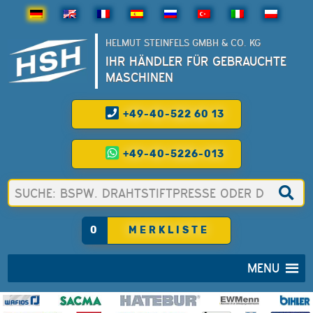
HELMUT STEINFELS GMBH & CO. KG
IHR HÄNDLER FÜR GEBRAUCHTE
MASCHINEN
+49-40-522 60 13
+49-40-5226-013
0
MERKLISTE
MENU