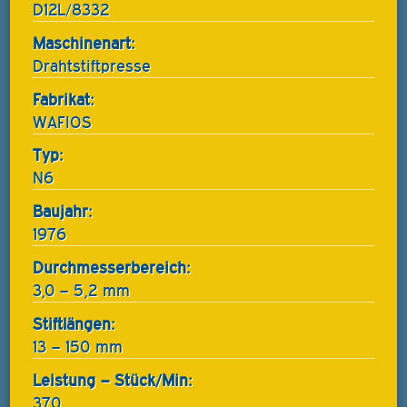
D12L/8332
Maschinenart:
Drahtstiftpresse
Fabrikat:
WAFIOS
Typ:
N6
Baujahr:
1976
Durchmesserbereich:
3,0 – 5,2 mm
Stiftlängen:
13 – 150 mm
Leistung – Stück/Min:
370