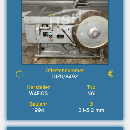
D12U/8492
WAFIOS
N61
1994
3,1-5,2 mm