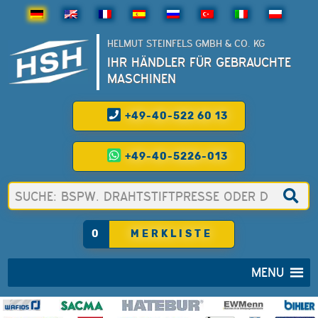
HELMUT STEINFELS GMBH & CO. KG
IHR HÄNDLER FÜR GEBRAUCHTE
MASCHINEN
+49-40-522 60 13
+49-40-5226-013
0
MERKLISTE
MENU