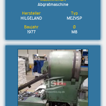
Abgratmaschine
HILGELAND
ME2VSP
1977
M8