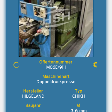
M06E/9111
Doppeldruckpresse
HILGELAND
CH1KH
3-6 mm