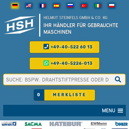
HELMUT STEINFELS GMBH & CO. KG
IHR HÄNDLER FÜR GEBRAUCHTE
MASCHINEN
+49-40-522 60 13
+49-40-5226-013
0
MERKLISTE
MENU