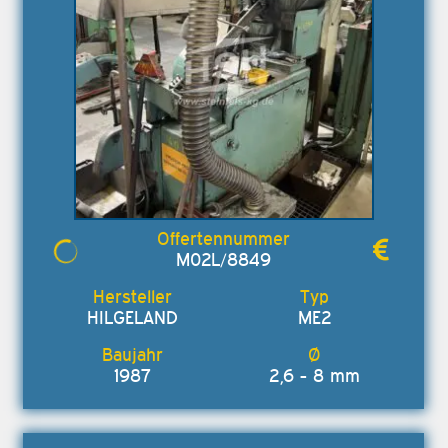
M02L/8849
HILGELAND
ME2
1987
2,6 - 8 mm