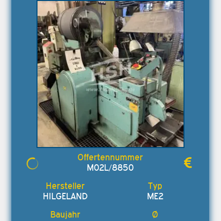
M02L/8850
HILGELAND
ME2