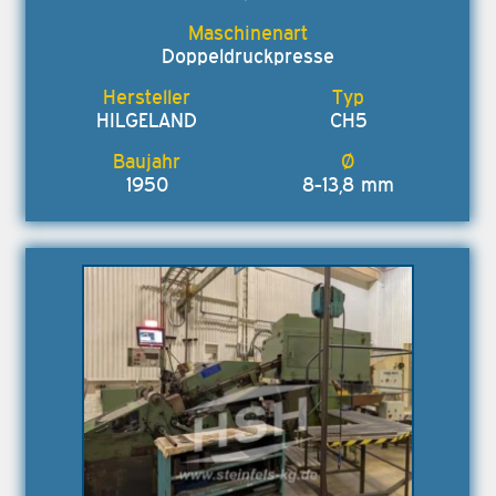
Doppeldruckpresse
HILGELAND
CH5
1950
8-13,8 mm