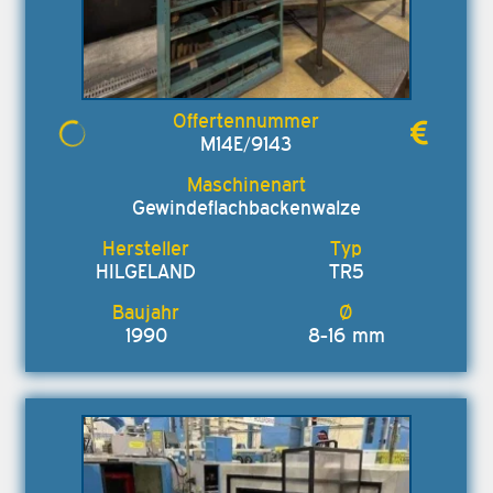
M14E/9143
Gewindeflachbackenwalze
HILGELAND
TR5
1990
8-16 mm