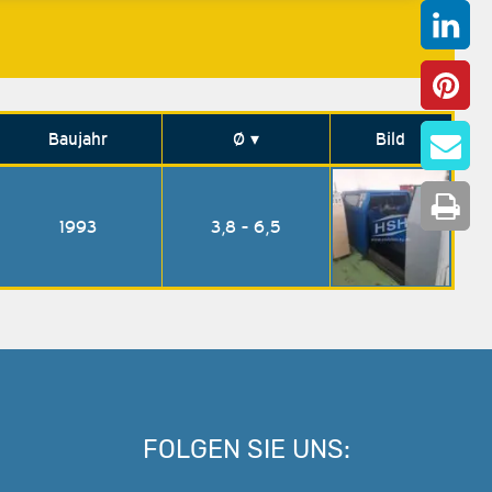
Baujahr
Ø
▾
Bild
1993
3,8 - 6,5
FOLGEN SIE UNS: