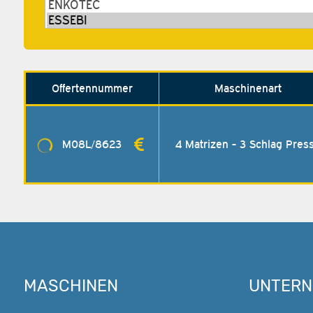
Offerten­nummer
Maschinenart
M08L/8623
4 Matrizen - 3 Schlag Pres
MASCHINEN
UNTER