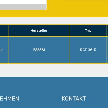
Hersteller
Typ
se
ESSEBI
RCF 36-R
NEHMEN
KONTAKT