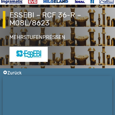
ESSEBI – RCF 36-R –
M08L/8623
MEHRSTUFENPRESSEN
Zurück