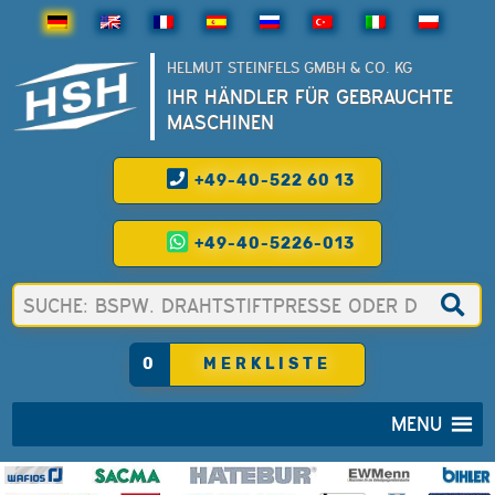
HELMUT STEINFELS GMBH & CO. KG
IHR HÄNDLER FÜR GEBRAUCHTE
MASCHINEN
+49-40-522 60 13
+49-40-5226-013
0
MERKLISTE
MENU