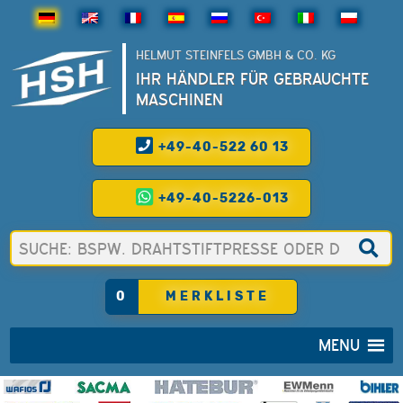
HELMUT STEINFELS GMBH & CO. KG
IHR HÄNDLER FÜR GEBRAUCHTE
MASCHINEN
+49-40-522 60 13
+49-40-5226-013
0
MERKLISTE
MENU