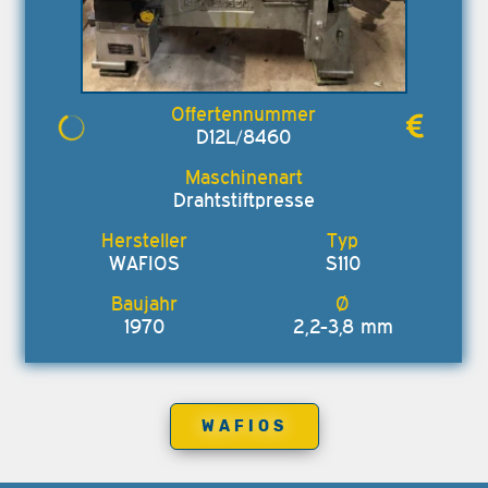
D12L/8460
Drahtstiftpresse
WAFIOS
S110
1970
2,2-3,8 mm
WAFIOS