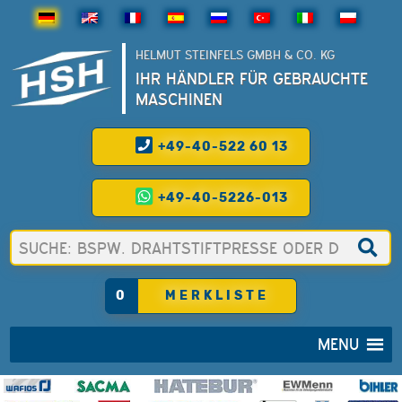
HELMUT STEINFELS GMBH & CO. KG
IHR HÄNDLER FÜR GEBRAUCHTE
MASCHINEN
+49-40-522 60 13
+49-40-5226-013
0
MERKLISTE
MENU