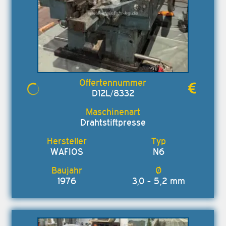
D12L/8332
Drahtstiftpresse
WAFIOS
N6
1976
3,0 - 5,2 mm