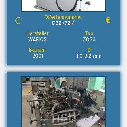
D32I/7214
WAFIOS
ZOS3
2001
1,0-3,2 mm