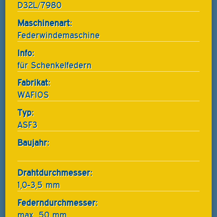
D32L/7980
Maschinenart:
Federwindemaschine
Info:
für Schenkelfedern
Fabrikat:
WAFIOS
Typ:
ASF3
Baujahr:
Drahtdurchmesser:
1,0-3,5 mm
Federndurchmesser:
max. 50 mm