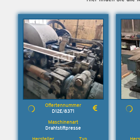
D12E/8371
Drahtstiftpresse