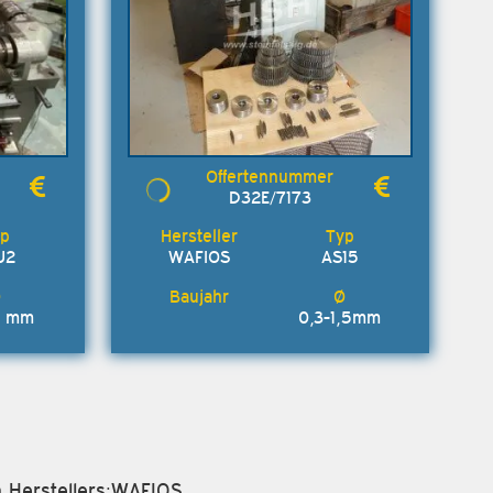
D32E/7173
U2
WAFIOS
AS15
2 mm
0,3-1,5mm
n Herstellers:WAFIOS.