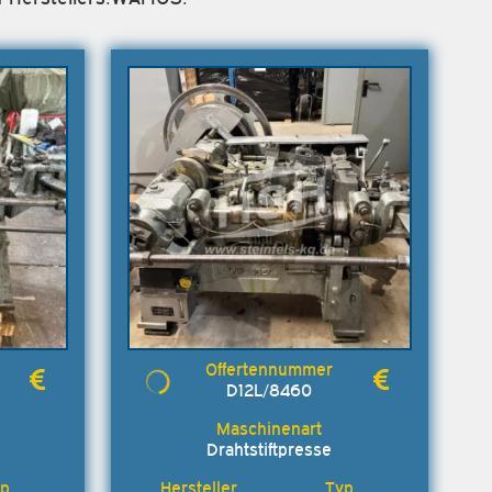
D12L/8460
Drahtstiftpresse