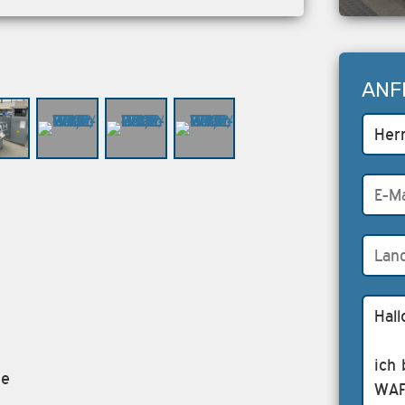
ANF
ne