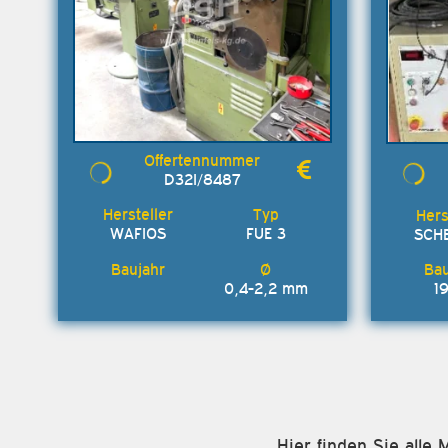
D32I/8487
WAFIOS
FUE 3
SCH
0,4-2,2 mm
1
Hier finden Sie alle