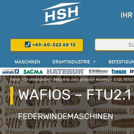
IHR
+49-40-522 60 13
MASCHINEN
DRAHTINDUSTRIE
BEFESTIGU
Home
>
Drahtindustrie
>
Máquinas para producir muelles
>
D32L/8002 
WAFIOS – FTU2.1
FEDERWINDEMASCHINEN