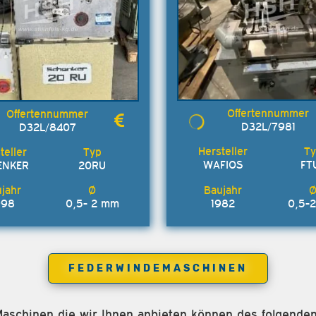
D32L/7981
D32L/8407
WAFIOS
FT
ENKER
20RU
1982
0,5-
998
0,5- 2 mm
FEDERWINDEMASCHINEN
 Maschinen die wir Ihnen anbieten können des folgende