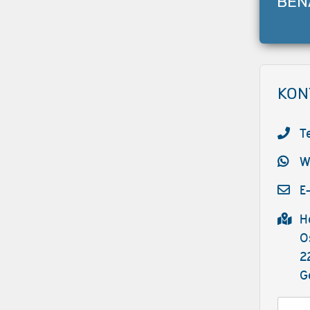
BEN
KON
T
W
E
H
O
2
G