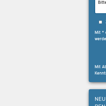
Mit *
werde
Mit A
Kennt
NEU