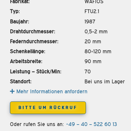
Fabrikat:
WAFIOS
Typ:
FTU2.1
Baujahr:
1987
Drahtdurchmesser:
0,5-2 mm
Federndurchmesser:
20 mm
Schenkellänge:
80×120 mm
Arbeitsbreite:
90 mm
Leistung – Stück/Min:
70
Standort:
Bei uns im Lager
Mehr Informationen anfordern
BITTE UM RÜCKRUF
Oder rufen Sie uns an:
+49 – 40 – 522 60 13