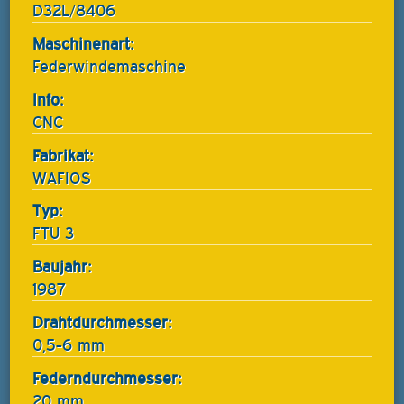
D32L/8406
Maschinenart:
Federwindemaschine
Info:
CNC
Fabrikat:
WAFIOS
Typ:
FTU 3
Baujahr:
1987
Drahtdurchmesser:
0,5-6 mm
Federndurchmesser:
20 mm