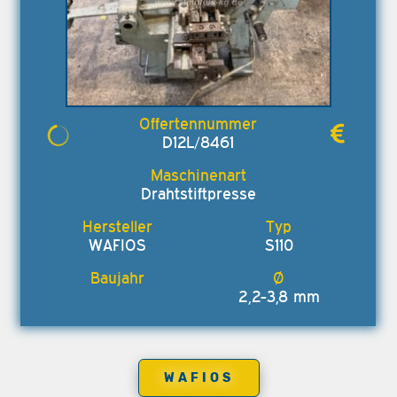
D12L/8461
Drahtstiftpresse
WAFIOS
S110
2,2-3,8 mm
WAFIOS