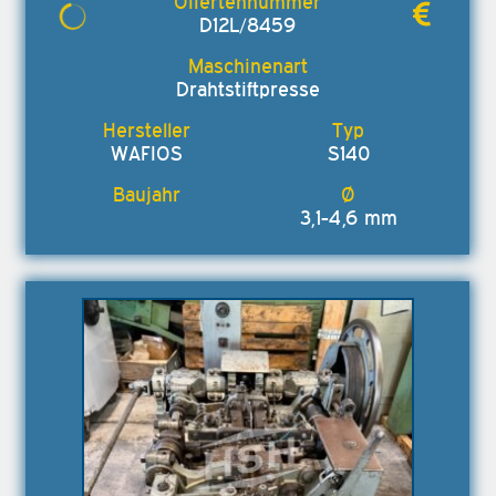
D12L/8459
Drahtstiftpresse
WAFIOS
S140
3,1-4,6 mm