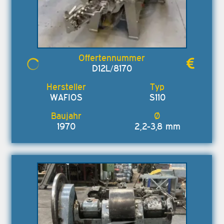
D12L/8170
WAFIOS
S110
1970
2,2-3,8 mm