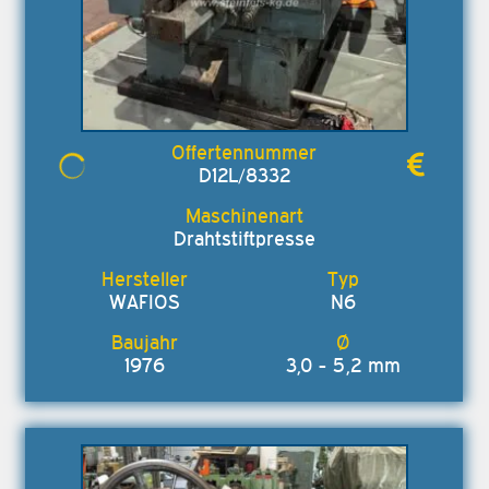
D12L/8332
Drahtstiftpresse
WAFIOS
N6
1976
3,0 - 5,2 mm