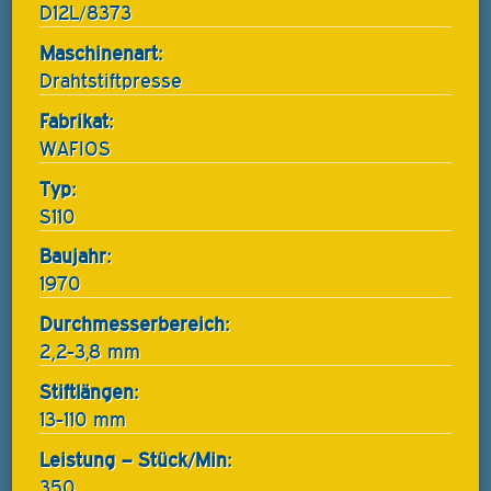
D12L/8373
Maschinenart:
Drahtstiftpresse
Fabrikat:
WAFIOS
Typ:
S110
Baujahr:
1970
Durchmesserbereich:
2,2-3,8 mm
Stiftlängen:
13-110 mm
Leistung – Stück/Min:
350