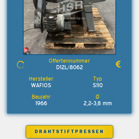
D12L/8062
WAFIOS
S110
1966
2,2-3,8 mm
DRAHTSTIFTPRESSEN