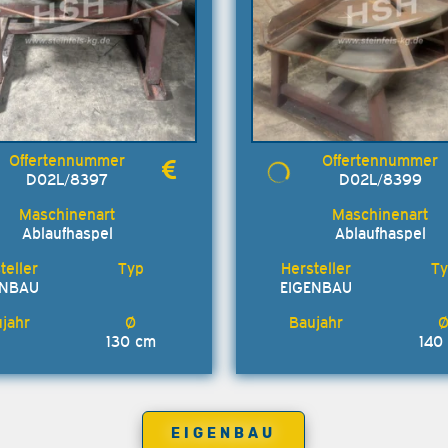
D02L/8397
D02L/8399
Ablaufhaspel
Ablaufhaspel
ENBAU
EIGENBAU
130 cm
140
EIGENBAU