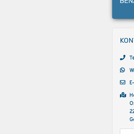
BEN
KON
T
W
E
H
O
2
G