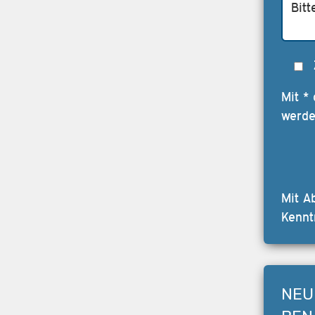
Mit *
werde
Mit A
Kennt
NEU