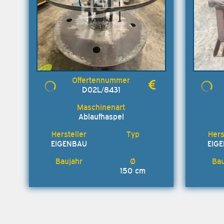
D02L/8431
Ablaufhaspel
EIGENBAU
EIG
150 cm