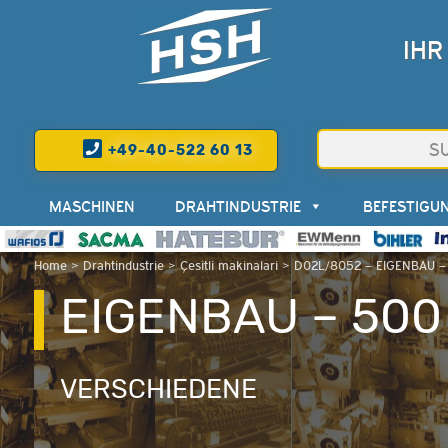
IHR
+49-40-522 60 13
MASCHINEN
DRAHTINDUSTRIE
BEFESTIGU
Home
>
Drahtindustrie
>
Çesitli makinalari
>
D02L/8052 – EIGENBAU –
EIGENBAU – 500
VERSCHIEDENE