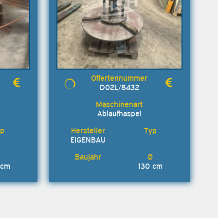
D02L/8432
Ablaufhaspel
EIGENBAU
 cm
130 cm