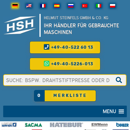
HELMUT STEINFELS GMBH & CO. KG
IHR HÄNDLER FÜR GEBRAUCHTE
MASCHINEN
+49-40-522 60 13
+49-40-5226-013
0
MERKLISTE
MENU