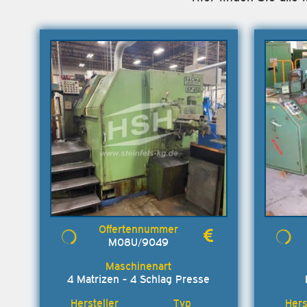
M08U/9049
4 Matrizen - 4 Schlag Presse