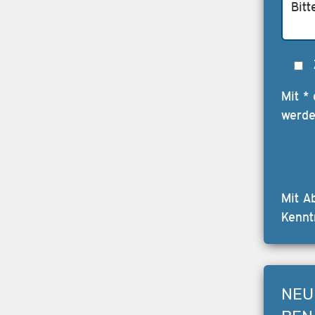
Mit *
werde
Mit A
Kennt
NEU