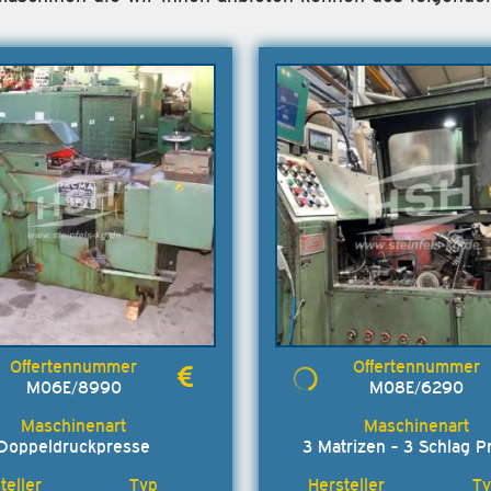
M06E/8990
M08E/6290
Doppeldruckpresse
3 Matrizen - 3 Schlag P