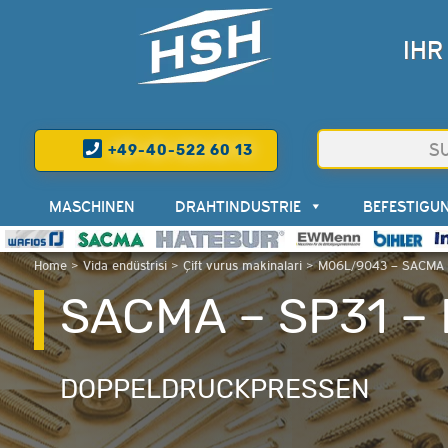
IHR
+49-40-522 60 13
MASCHINEN
DRAHTINDUSTRIE
BEFESTIGU
Home
>
Vida endüstrisi
>
Çift vurus makinalari
>
M06L/9043 – SACMA 
SACMA – SP31 –
DOPPELDRUCKPRESSEN