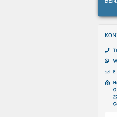
BEN
KON
T
W
E
H
O
2
G