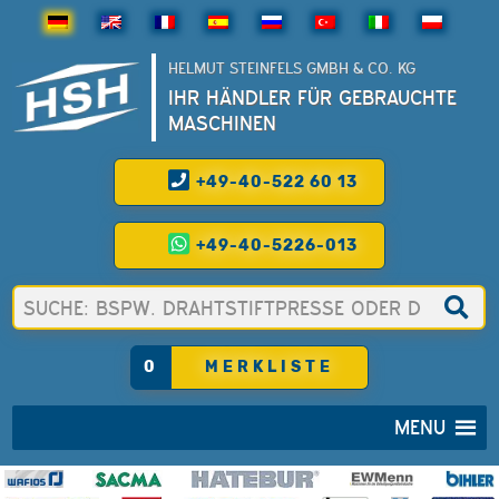
HELMUT STEINFELS GMBH & CO. KG
IHR HÄNDLER FÜR GEBRAUCHTE
MASCHINEN
+49-40-522 60 13
+49-40-5226-013
0
MERKLISTE
MENU