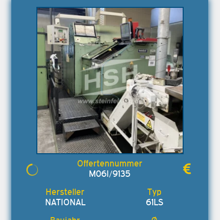
M06I/9135
NATIONAL
61LS