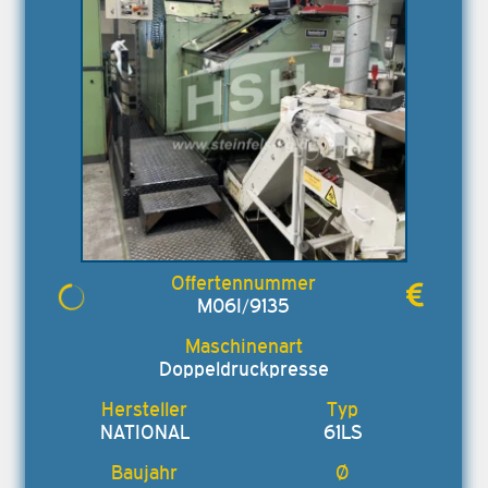
M06I/9135
Doppeldruckpresse
NATIONAL
61LS