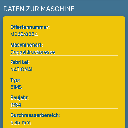
DATEN ZUR MASCHINE
Offertennummer:
M06E/8854
Maschinenart:
Doppeldruckpresse
Fabrikat:
NATIONAL
Typ:
61MS
Baujahr:
1984
Durchmesserbereich:
6,35 mm