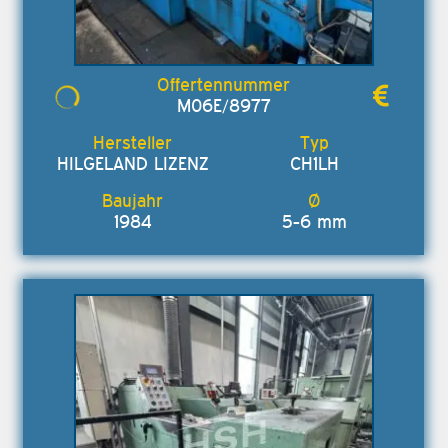
M06E/8977
HILGELAND LIZENZ
CH1LH
1984
5-6 mm