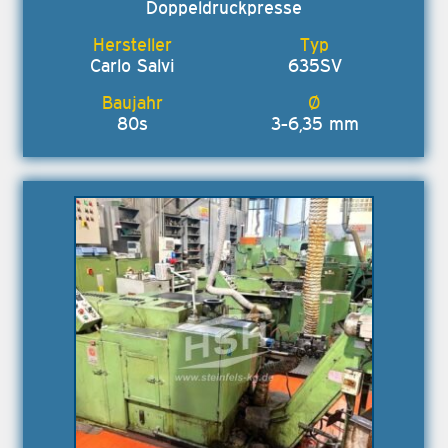
Doppeldruckpresse
Carlo Salvi
635SV
80s
3-6,35 mm