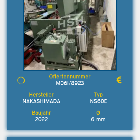
M06I/8923
NAKASHIMADA
NS60E
2022
6 mm