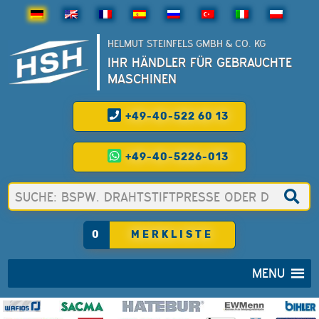
HELMUT STEINFELS GMBH & CO. KG
IHR HÄNDLER FÜR GEBRAUCHTE
MASCHINEN
+49-40-522 60 13
+49-40-5226-013
0
MERKLISTE
MENU