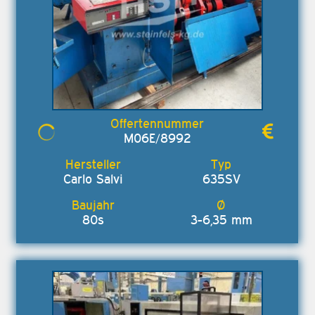
M06E/8992
Carlo Salvi
635SV
80s
3-6,35 mm