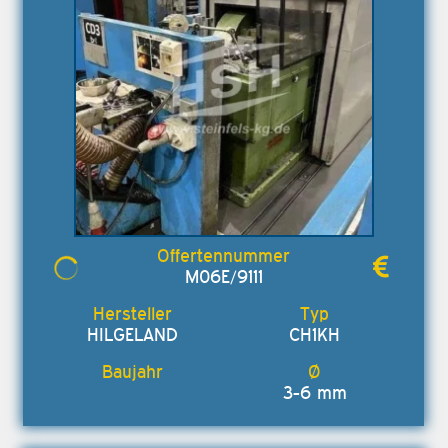
M06E/9111
HILGELAND
CH1KH
3-6 mm