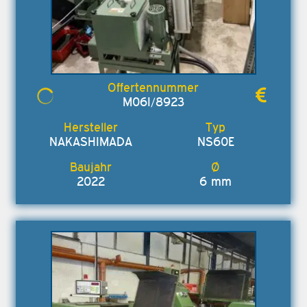
M06I/8923
NAKASHIMADA
NS60E
2022
6 mm