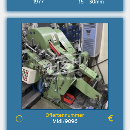
1977
16 - 30mm
M14I/9096