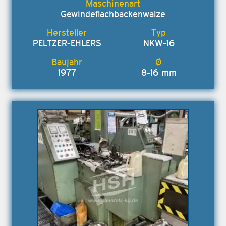
Gewindeflachbackenwalze
PELTZER-EHLERS
NKW-16
1977
8-16 mm