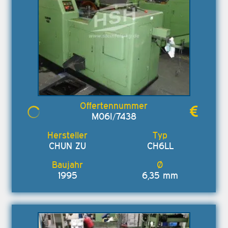
M06I/7438
CHUN ZU
CH6LL
1995
6,35 mm