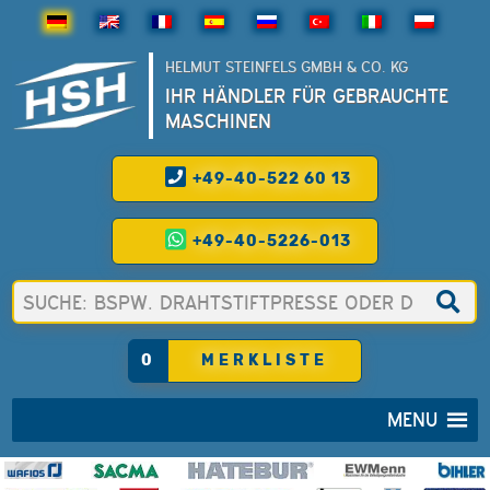
HELMUT STEINFELS GMBH & CO. KG
IHR HÄNDLER FÜR GEBRAUCHTE
MASCHINEN
+49-40-522 60 13
+49-40-5226-013
0
MERKLISTE
MENU