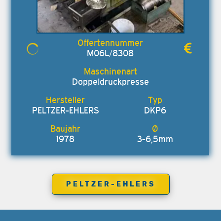
M06L/8308
Doppeldruckpresse
PELTZER-EHLERS
DKP6
1978
3-6,5mm
PELTZER-EHLERS