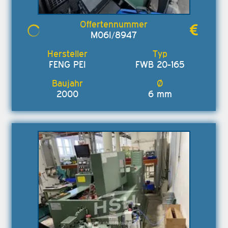
M06I/8947
FENG PEI
FWB 20-165
2000
6 mm