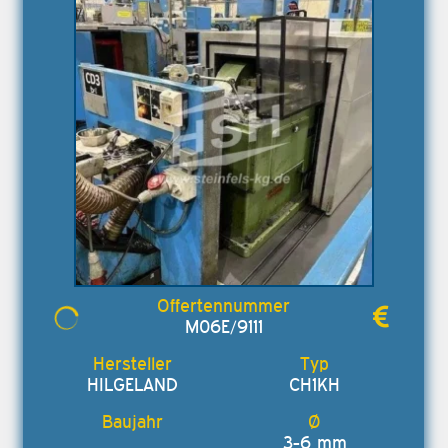
M06E/9111
HILGELAND
CH1KH
3-6 mm