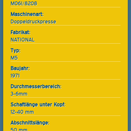
M06I/8208
Maschinenart:
Doppeldruckpresse
Fabrikat:
NATIONAL
Typ:
M5
Baujahr:
1971
Durchmesserbereich:
3-6mm
Schaftlänge unter Kopf:
12-40 mm
Abschnittslänge:
50 mm