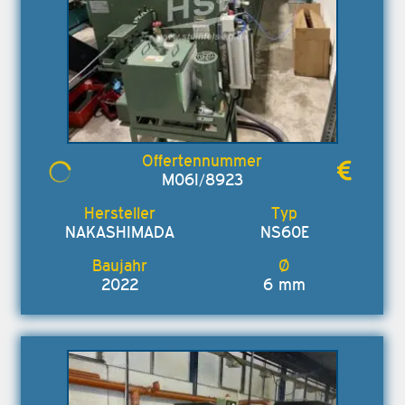
M06I/8923
NAKASHIMADA
NS60E
2022
6 mm