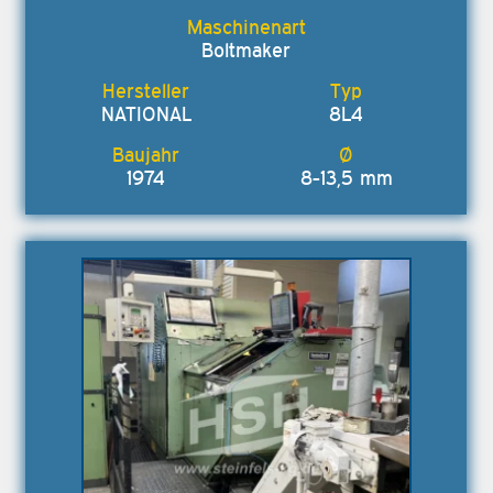
Boltmaker
NATIONAL
8L4
1974
8-13,5 mm