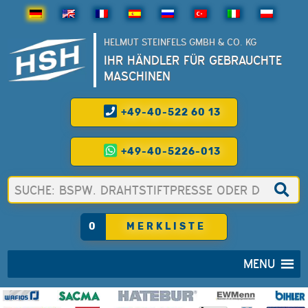
HELMUT STEINFELS GMBH & CO. KG
IHR HÄNDLER FÜR GEBRAUCHTE
MASCHINEN
+49-40-522 60 13
+49-40-5226-013
0
MERKLISTE
MENU