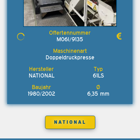
M06I/9135
Doppeldruckpresse
NATIONAL
61LS
1980/2002
6,35 mm
NATIONAL