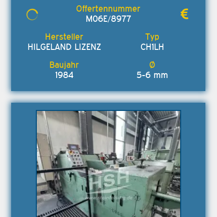
M06E/8977
HILGELAND LIZENZ
CH1LH
1984
5-6 mm