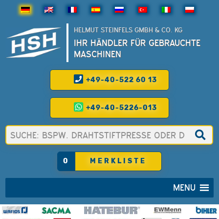
HELMUT STEINFELS GMBH & CO. KG
IHR HÄNDLER FÜR GEBRAUCHTE
MASCHINEN
+49-40-522 60 13
+49-40-5226-013
0
MERKLISTE
MENU