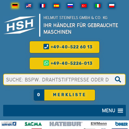
HELMUT STEINFELS GMBH & CO. KG
IHR HÄNDLER FÜR GEBRAUCHTE
MASCHINEN
+49-40-522 60 13
+49-40-5226-013
0
MERKLISTE
MENU