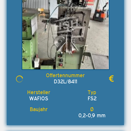
D32L/8411
WAFIOS
FS2
0,2-0,9 mm