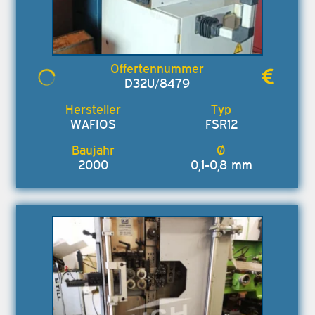
D32U/8479
WAFIOS
FSR12
2000
0,1-0,8 mm