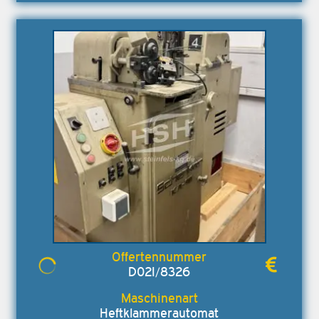
D02I/8326
Heftklammerautomat