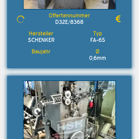
D32E/8368
SCHENKER
FA-6S
0,6mm