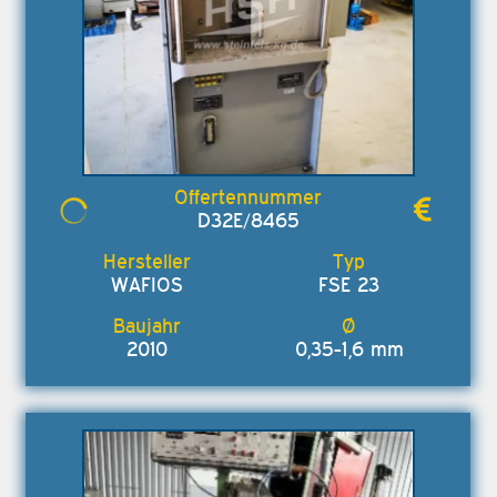
D32E/8465
WAFIOS
FSE 23
2010
0,35-1,6 mm