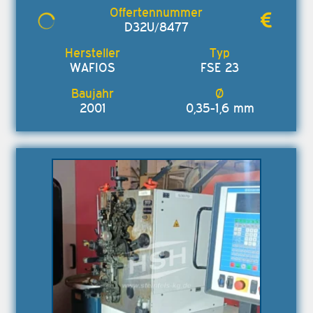
D32U/8477
WAFIOS
FSE 23
2001
0,35-1,6 mm