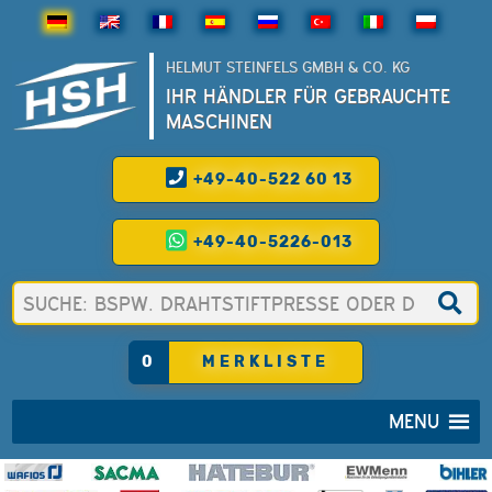
HELMUT STEINFELS GMBH & CO. KG
IHR HÄNDLER FÜR GEBRAUCHTE
MASCHINEN
+49-40-522 60 13
+49-40-5226-013
0
MERKLISTE
MENU