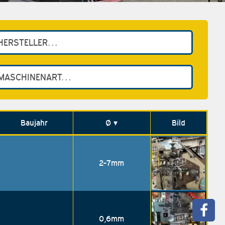
Baujahr
Ø
▾
Bild
2-7mm
0,6mm