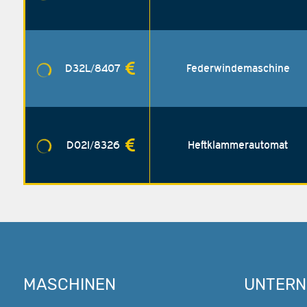
D32L/8407
Federwindemaschine
D02I/8326
Heftklammerautomat
MASCHINEN
UNTER