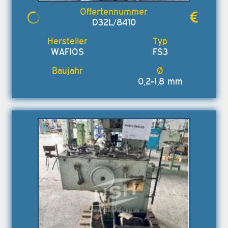
D32L/8410
WAFIOS
FS3
0,2-1,8 mm