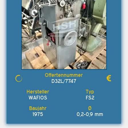
D32L/7747
WAFIOS
FS2
1975
0,2-0,9 mm