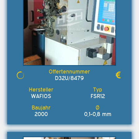
D32U/8479
WAFIOS
FSR12
2000
0,1-0,8 mm