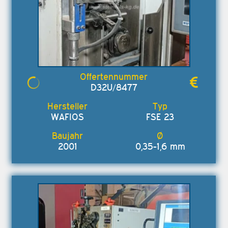
D32U/8477
WAFIOS
FSE 23
2001
0,35-1,6 mm