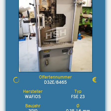
D32E/8465
WAFIOS
FSE 23
2010
0,35-1,6 mm