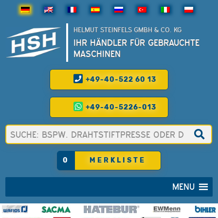
HELMUT STEINFELS GMBH & CO. KG
IHR HÄNDLER FÜR GEBRAUCHTE
MASCHINEN
+49-40-522 60 13
+49-40-5226-013
0
MERKLISTE
MENU